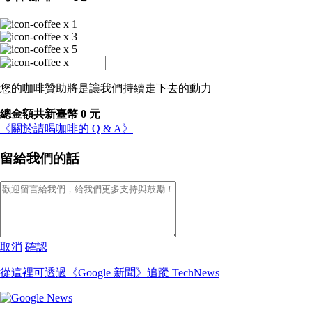
x
1
x
3
x
5
x
您的咖啡贊助將是讓我們持續走下去的動力
總金額共新臺幣
0
元
《關於請喝咖啡的 Q & A》
留給我們的話
取消
確認
從這裡可透過《Google 新聞》追蹤 TechNews