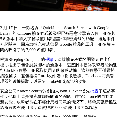
2 月 17 日，一款名為「QuickLens─Search Screen with Google
Lens」的 Chrome 擴充程式被發現已被惡意攻擊者入侵，並在其
5.8 版本中加入了竊取使用者憑證和加密貨幣的功能。這起事件
引起關注，因為該擴充程式曾是 Google 推薦的工具，並在短時
間內吸引了約 7,000 名使用者。
根據Bleeping Computer的
報導
，這款擴充程式的開發者在出售
後，推出了包含惡意腳本的新版本，這些腳本使得攻擊者能夠進
行ClickFix攻擊，並竊取使用者的敏感數據。這些攻擊不僅限於
憑證竊取，還包括從Gmail收件箱中提取數據、Facebook商業管
理器的數據提取，以及YouTube頻道資訊的收集。
安全公司Annex Security的創始人John Tuckner首先
批露
了這起事
件，他指出這是擴充供應鏈問題的縮影。由於Chrome的自動更
新功能，攻擊者能在不經使用者同意的情況下，將惡意更新推送
給所有現有使用者，這使得約7,000名使用者面臨風險。