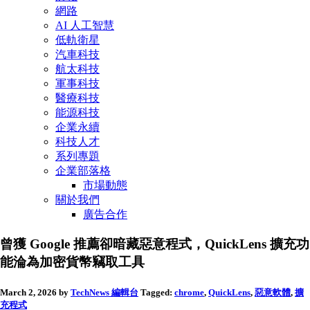
網路
AI 人工智慧
低軌衛星
汽車科技
航太科技
軍事科技
醫療科技
能源科技
企業永續
科技人才
系列專題
企業部落格
市場動態
關於我們
廣告合作
曾獲 Google 推薦卻暗藏惡意程式，QuickLens 擴充功
能淪為加密貨幣竊取工具
March 2, 2026
by
TechNews 編輯台
Tagged:
chrome
,
QuickLens
,
惡意軟體
,
擴
充程式