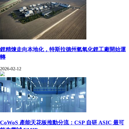
鋰精煉走向本地化，特斯拉德州氫氧化鋰工廠開始運
轉
2026-02-12
CoWoS 產能天花板推動分流：CSP 自研 ASIC 最可