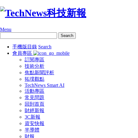
Menu
手機版目錄
Search
會員專區
訂閱專區
技術分析
焦點新聞評析
拓墣觀點
TechNews Smart AI
活動專區
常見問題
回到首頁
財經新報
3C新報
資安快報
半導體
財報